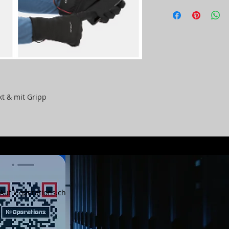
kt & mit Gripp
Auf k.operations.ch