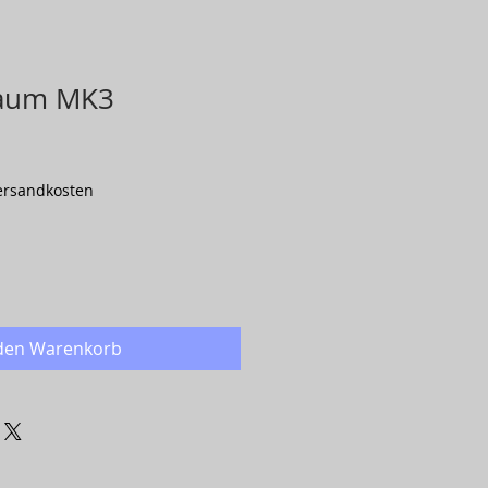
haum MK3
Versandkosten
 den Warenkorb