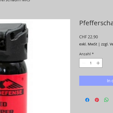
Pfeffersc
Preis
CHF 22.90
exkl. MwSt
|
zzgl. 
Anzahl
*
In