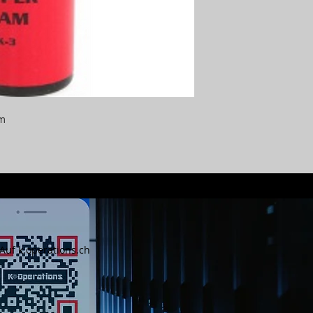
um
Auf k.operations.ch