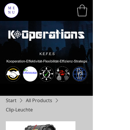
ME
NU
Start
All Products
Clip-Leuchte